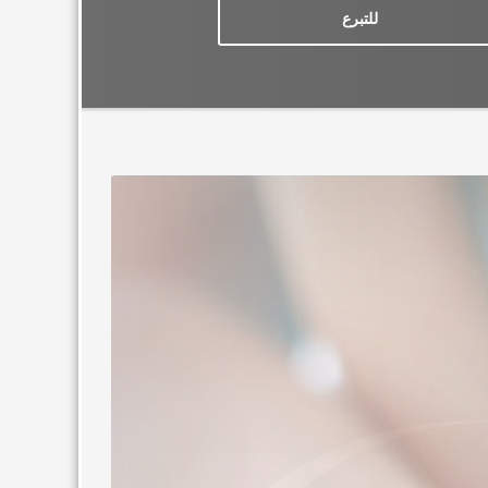
للتبرع