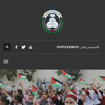
للاستفسار اتصل:
009722258221