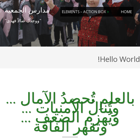
مدارس الجمعية
ELEMENTS – ACTION BOX
HOME
"ووجدك ضالاً فهدى"
Hello World!
بالعلمِ تُحصدُ الآمال ...
وتُنالُ الأمنيات ...
ويُهزم الضعف ...
وتقهر الفاقة