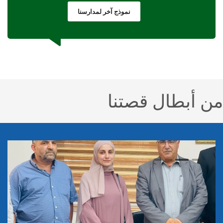
نموذج آخر لمدارسنا
من أبطال قصتنا
3
2
1
0