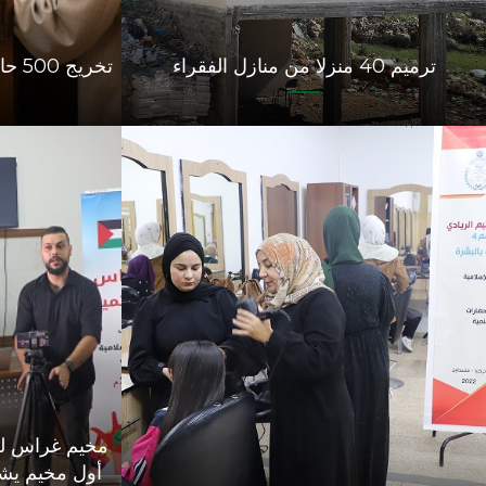
ترميم 40 منزلا من منازل الفقراء
تخريج 500 حافظ لكتاب الله خلال 5 سنوات
مخيم غراس للاب
أول مخيم يشم