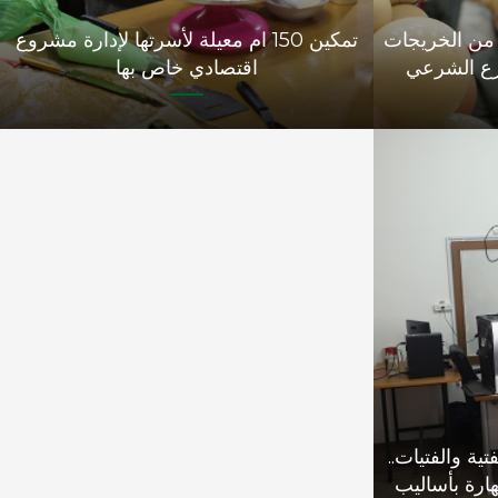
س : 3 طالبات من الخريجات
تمكين 150 ام معيلة لأسرتها لإدارة مشروع
رع الشرعي
اقتصادي خاص بها
ية والفتيات..
ارة بأساليب